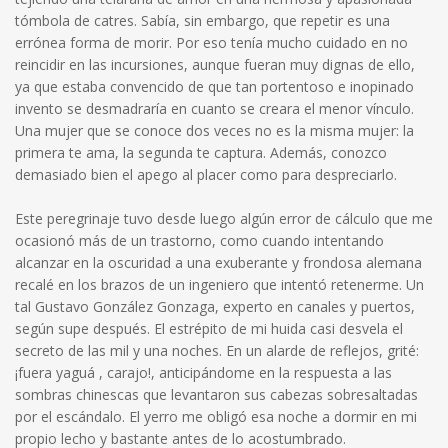
tómbola de catres. Sabía, sin embargo, que repetir es una
errónea forma de morir. Por eso tenía mucho cuidado en no
reincidir en las incursiones, aunque fueran muy dignas de ello,
ya que estaba convencido de que tan portentoso e inopinado
invento se desmadraría en cuanto se creara el menor vínculo.
Una mujer que se conoce dos veces no es la misma mujer: la
primera te ama, la segunda te captura. Además, conozco
demasiado bien el apego al placer como para despreciarlo.
Este peregrinaje tuvo desde luego algún error de cálculo que me
ocasionó más de un trastorno, como cuando intentando
alcanzar en la oscuridad a una exuberante y frondosa alemana
recalé en los brazos de un ingeniero que intentó retenerme. Un
tal Gustavo González Gonzaga, experto en canales y puertos,
según supe después. El estrépito de mi huida casi desvela el
secreto de las mil y una noches. En un alarde de reflejos, grité:
¡fuera yaguá , carajo!, anticipándome en la respuesta a las
sombras chinescas que levantaron sus cabezas sobresaltadas
por el escándalo. El yerro me obligó esa noche a dormir en mi
propio lecho y bastante antes de lo acostumbrado.