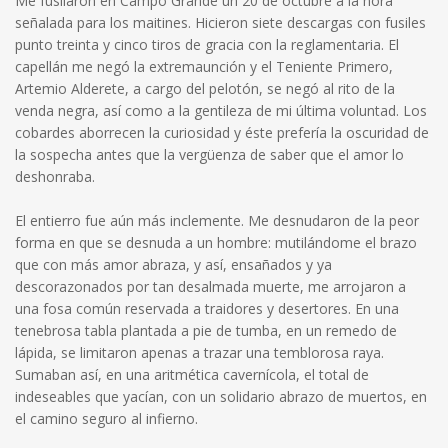
Me fusilaron en Campo Grande un 20 de octubre a la hora
señalada para los maitines. Hicieron siete descargas con fusiles
punto treinta y cinco tiros de gracia con la reglamentaria. El
capellán me negó la extremaunción y el Teniente Primero,
Artemio Alderete, a cargo del pelotón, se negó al rito de la
venda negra, así como a la gentileza de mi última voluntad. Los
cobardes aborrecen la curiosidad y éste prefería la oscuridad de
la sospecha antes que la vergüenza de saber que el amor lo
deshonraba.
El entierro fue aún más inclemente. Me desnudaron de la peor
forma en que se desnuda a un hombre: mutilándome el brazo
que con más amor abraza, y así, ensañados y ya
descorazonados por tan desalmada muerte, me arrojaron a
una fosa común reservada a traidores y desertores. En una
tenebrosa tabla plantada a pie de tumba, en un remedo de
lápida, se limitaron apenas a trazar una temblorosa raya.
Sumaban así, en una aritmética cavernícola, el total de
indeseables que yacían, con un solidario abrazo de muertos, en
el camino seguro al infierno.