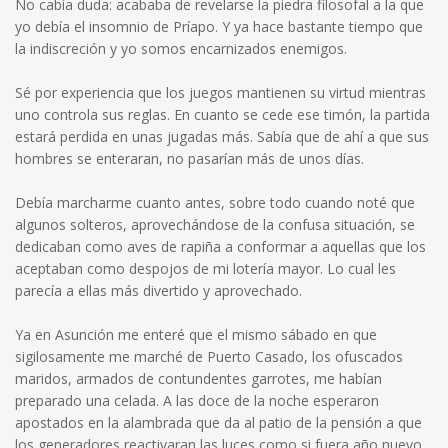
No cabía duda: acababa de revelarse la piedra filosofal a la que
yo debía el insomnio de Príapo. Y ya hace bastante tiempo que
la indiscreción y yo somos encarnizados enemigos.
Sé por experiencia que los juegos mantienen su virtud mientras
uno controla sus reglas. En cuanto se cede ese timón, la partida
estará perdida en unas jugadas más. Sabía que de ahí a que sus
hombres se enteraran, no pasarían más de unos días.
Debía marcharme cuanto antes, sobre todo cuando noté que
algunos solteros, aprovechándose de la confusa situación, se
dedicaban como aves de rapiña a conformar a aquellas que los
aceptaban como despojos de mi lotería mayor. Lo cual les
parecía a ellas más divertido y aprovechado.
Ya en Asunción me enteré que el mismo sábado en que
sigilosamente me marché de Puerto Casado, los ofuscados
maridos, armados de contundentes garrotes, me habían
preparado una celada. A las doce de la noche esperaron
apostados en la alambrada que da al patio de la pensión a que
los generadores reactivaran las luces como si fuera año nuevo