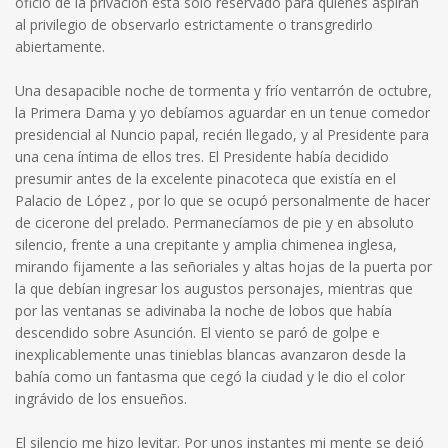
oficio de la privación está sólo reservado para quienes aspiran
al privilegio de observarlo estrictamente o transgredirlo
abiertamente.
Una desapacible noche de tormenta y frío ventarrón de octubre,
la Primera Dama y yo debíamos aguardar en un tenue comedor
presidencial al Nuncio papal, recién llegado, y al Presidente para
una cena íntima de ellos tres. El Presidente había decidido
presumir antes de la excelente pinacoteca que existía en el
Palacio de López , por lo que se ocupó personalmente de hacer
de cicerone del prelado. Permanecíamos de pie y en absoluto
silencio, frente a una crepitante y amplia chimenea inglesa,
mirando fijamente a las señoriales y altas hojas de la puerta por
la que debían ingresar los augustos personajes, mientras que
por las ventanas se adivinaba la noche de lobos que había
descendido sobre Asunción. El viento se paró de golpe e
inexplicablemente unas tinieblas blancas avanzaron desde la
bahía como un fantasma que cegó la ciudad y le dio el color
ingrávido de los ensueños.
El silencio me hizo levitar. Por unos instantes mi mente se dejó