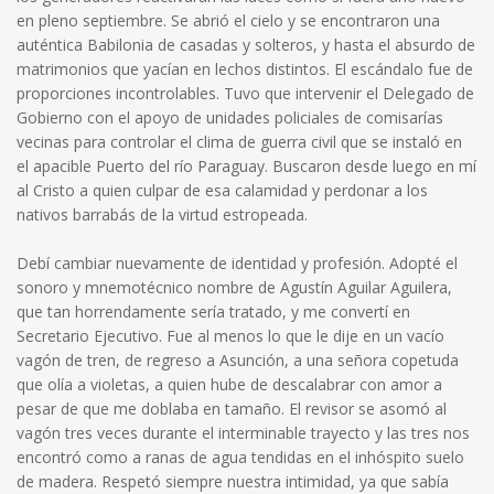
en pleno septiembre. Se abrió el cielo y se encontraron una
auténtica Babilonia de casadas y solteros, y hasta el absurdo de
matrimonios que yacían en lechos distintos. El escándalo fue de
proporciones incontrolables. Tuvo que intervenir el Delegado de
Gobierno con el apoyo de unidades policiales de comisarías
vecinas para controlar el clima de guerra civil que se instaló en
el apacible Puerto del río Paraguay. Buscaron desde luego en mí
al Cristo a quien culpar de esa calamidad y perdonar a los
nativos barrabás de la virtud estropeada.
Debí cambiar nuevamente de identidad y profesión. Adopté el
sonoro y mnemotécnico nombre de Agustín Aguilar Aguilera,
que tan horrendamente sería tratado, y me convertí en
Secretario Ejecutivo. Fue al menos lo que le dije en un vacío
vagón de tren, de regreso a Asunción, a una señora copetuda
que olía a violetas, a quien hube de descalabrar con amor a
pesar de que me doblaba en tamaño. El revisor se asomó al
vagón tres veces durante el interminable trayecto y las tres nos
encontró como a ranas de agua tendidas en el inhóspito suelo
de madera. Respetó siempre nuestra intimidad, ya que sabía