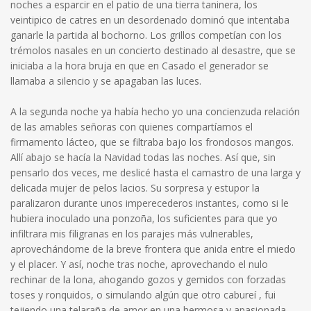
noches a esparcir en el patio de una tierra taninera, los
veintipico de catres en un desordenado dominó que intentaba
ganarle la partida al bochorno. Los grillos competían con los
trémolos nasales en un concierto destinado al desastre, que se
iniciaba a la hora bruja en que en Casado el generador se
llamaba a silencio y se apagaban las luces.
A la segunda noche ya había hecho yo una concienzuda relación
de las amables señoras con quienes compartíamos el
firmamento lácteo, que se filtraba bajo los frondosos mangos.
Allí abajo se hacía la Navidad todas las noches. Así que, sin
pensarlo dos veces, me deslicé hasta el camastro de una larga y
delicada mujer de pelos lacios. Su sorpresa y estupor la
paralizaron durante unos imperecederos instantes, como si le
hubiera inoculado una ponzoña, los suficientes para que yo
infiltrara mis filigranas en los parajes más vulnerables,
aprovechándome de la breve frontera que anida entre el miedo
y el placer. Y así, noche tras noche, aprovechando el nulo
rechinar de la lona, ahogando gozos y gemidos con forzadas
toses y ronquidos, o simulando algún que otro cabureí , fui
tejiendo una telaraña de amor en una hermosa y apasionada