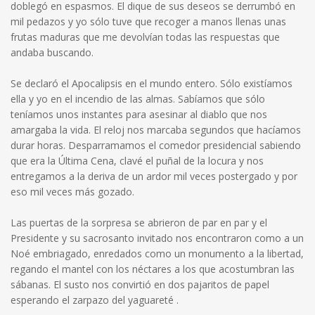
doblegó en espasmos. El dique de sus deseos se derrumbó en
mil pedazos y yo sólo tuve que recoger a manos llenas unas
frutas maduras que me devolvían todas las respuestas que
andaba buscando.
Se declaró el Apocalipsis en el mundo entero. Sólo existíamos
ella y yo en el incendio de las almas. Sabíamos que sólo
teníamos unos instantes para asesinar al diablo que nos
amargaba la vida. El reloj nos marcaba segundos que hacíamos
durar horas. Desparramamos el comedor presidencial sabiendo
que era la Última Cena, clavé el puñal de la locura y nos
entregamos a la deriva de un ardor mil veces postergado y por
eso mil veces más gozado.
Las puertas de la sorpresa se abrieron de par en par y el
Presidente y su sacrosanto invitado nos encontraron como a un
Noé embriagado, enredados como un monumento a la libertad,
regando el mantel con los néctares a los que acostumbran las
sábanas. El susto nos convirtió en dos pajaritos de papel
esperando el zarpazo del yaguareté .