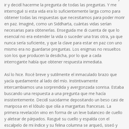
ir y decidí hacerme la pregunta de todas las preguntas. Y me
interrogué si esta vida era lo suficientemente larga como para
obtener todas las respuestas que necesitamos para poder morir
en paz. Imaginé, como un Siddharta, cuántas vidas serían
necesarias para obtenerlas. Enseguida me di cuenta de que lo
esencial no era extender la vida o suceder una tras otra, ya que
nunca sería suficiente, y que la clave para estar en paz con uno
mismo era no guardarse preguntas. Los enigmas no resueltos
son los que producen la desdicha, por lo que a cada
interrogante había que obtener respuesta inmediata.
Así lo hice. Rocé breve y sutilmente el inmaculado brazo que
yacía quedamente al lado del mío. Instintivamente
intercambiamos una sorprendida y avergonzada sonrisa. Estaba
buscando una respuesta a una pregunta que me hacía
insistentemente. Decidí suicidarme depositando un beso casi de
mariposa en el lóbulo que olía a margaritas francesas. La
primera revelación vino en forma de un leve balanceo de cuello
y aletear de párpados. Rasgué su cuello y espalda con el
escalpelo de mi índice y su felina columna se arqueó, siseó y