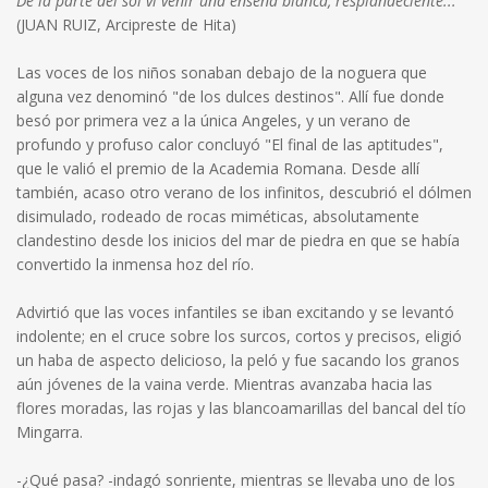
De la parte del sol vi venir una enseña blanca, resplandeciente...
(JUAN RUIZ, Arcipreste de Hita)
Las voces de los niños sonaban debajo de la noguera que
alguna vez denominó "de los dulces destinos". Allí fue donde
besó por primera vez a la única Angeles, y un verano de
profundo y profuso calor concluyó "El final de las aptitudes",
que le valió el premio de la Academia Romana. Desde allí
también, acaso otro verano de los infinitos, descubrió el dólmen
disimulado, rodeado de rocas miméticas, absolutamente
clandestino desde los inicios del mar de piedra en que se había
convertido la inmensa hoz del río.
Advirtió que las voces infantiles se iban excitando y se levantó
indolente; en el cruce sobre los surcos, cortos y precisos, eligió
un haba de aspecto delicioso, la peló y fue sacando los granos
aún jóvenes de la vaina verde. Mientras avanzaba hacia las
flores moradas, las rojas y las blancoamarillas del bancal del tío
Mingarra.
-¿Qué pasa? -indagó sonriente, mientras se llevaba uno de los