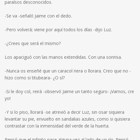
paraísos desconocidos.
-Se va -señaló Jaime con el dedo.
-Pero volverá; viene por aquí todos los días -dijo Luz.
-¿Crees que será el mismo?
Los apaciguó con las manos extendidas. Con una sonrisa.
-Nunca os enseñé que un caracol riera o llorara. Creo que no -
hizo como si titubeara- ¿O sí?
-Si le doy col, reirá -observó Jaime un tanto seguro- ¡Vamos, cre
yo!
-Y si lo piso, llorará -se atrevió a decir Luz, sin osar siquiera
levantar su pie, envuelto en sandalias azules, como si quisiera
contrastar con la inmensidad del verde de la huerta.
Pensó que el infinito nace alguna vez al lado de un río. Pensó