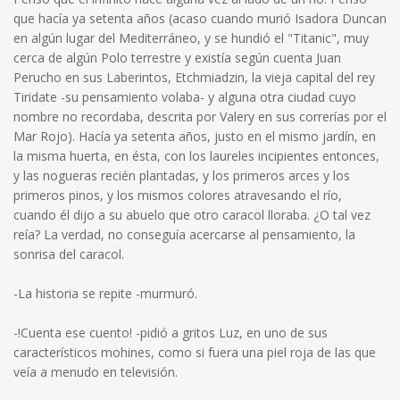
que hacía ya setenta años (acaso cuando murió Isadora Duncan
en algún lugar del Mediterráneo, y se hundió el "Titanic", muy
cerca de algún Polo terrestre y existía según cuenta Juan
Perucho en sus Laberintos, Etchmiadzin, la vieja capital del rey
Tiridate -su pensamiento volaba- y alguna otra ciudad cuyo
nombre no recordaba, descrita por Valery en sus correrías por el
Mar Rojo). Hacía ya setenta años, justo en el mismo jardín, en
la misma huerta, en ésta, con los laureles incipientes entonces,
y las nogueras recién plantadas, y los primeros arces y los
primeros pinos, y los mismos colores atravesando el río,
cuando él dijo a su abuelo que otro caracol lloraba. ¿O tal vez
reía? La verdad, no conseguía acercarse al pensamiento, la
sonrisa del caracol.
-La historia se repite -murmuró.
-!Cuenta ese cuento! -pidió a gritos Luz, en uno de sus
característicos mohines, como si fuera una piel roja de las que
veía a menudo en televisión.