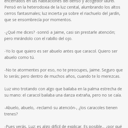
encerrados en las habitaciones del denso y acogedor laurel.
Pensó en la heterodoxia de la luz cenital, alumbrando los altos
cerros fantasmales; luz incierta ya sobre el riachuelo del jardín,
que se ensombrecía por momentos.
-¿Qué me dices? -sonrió a Jaime, casi sin prestarle atención;
pero mirándolo con el rabillo del ojo.
-Yo lo que quiero es ser abuelo antes que caracol. Quiero ser
abuelo como tú.
-No te atormentes por eso, no te preocupes, Jaime. Seguro que
lo serás; pero dentro de muchos años, cuando te lo merezcas.
Luz vino trotando con algo que bailaba en la palma estrecha de
su mano: el caracol bailaba una danza extraña, pero no se caía.
-Abuelo, abuelo, -reclamó su atención-, ¿los caracoles tienen
trenes?
-Pues verás, Luz; es algo difícil de explicar. Es posible... ¿por qué