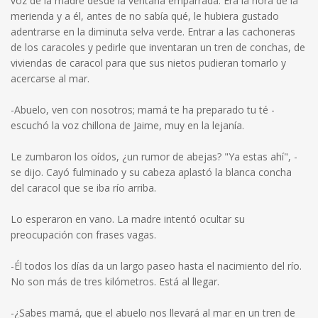
voz de la madre desde la ventana emparrada. Era la hora de la
merienda y a él, antes de no sabía qué, le hubiera gustado
adentrarse en la diminuta selva verde. Entrar a las cachoneras
de los caracoles y pedirle que inventaran un tren de conchas, de
viviendas de caracol para que sus nietos pudieran tomarlo y
acercarse al mar.
-Abuelo, ven con nosotros; mamá te ha preparado tu té -
escuchó la voz chillona de Jaime, muy en la lejanía.
Le zumbaron los oídos, ¿un rumor de abejas? "Ya estas ahí", -
se dijo. Cayó fulminado y su cabeza aplastó la blanca concha
del caracol que se iba río arriba.
Lo esperaron en vano. La madre intentó ocultar su
preocupación con frases vagas.
-Él todos los días da un largo paseo hasta el nacimiento del río.
No son más de tres kilómetros. Está al llegar.
-¿Sabes mamá, que el abuelo nos llevará al mar en un tren de