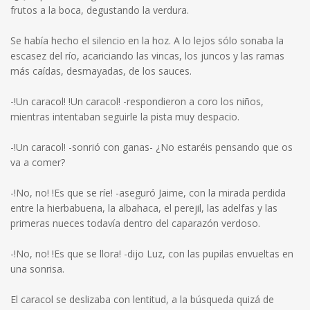
frutos a la boca, degustando la verdura.
Se había hecho el silencio en la hoz. A lo lejos sólo sonaba la
escasez del río, acariciando las vincas, los juncos y las ramas
más caídas, desmayadas, de los sauces.
-!Un caracol! !Un caracol! -respondieron a coro los niños,
mientras intentaban seguirle la pista muy despacio.
-!Un caracol! -sonrió con ganas- ¿No estaréis pensando que os
va a comer?
-!No, no! !Es que se ríe! -aseguró Jaime, con la mirada perdida
entre la hierbabuena, la albahaca, el perejil, las adelfas y las
primeras nueces todavía dentro del caparazón verdoso.
-!No, no! !Es que se llora! -dijo Luz, con las pupilas envueltas en
una sonrisa.
El caracol se deslizaba con lentitud, a la búsqueda quizá de