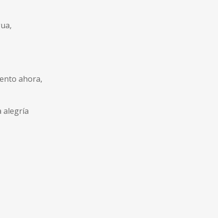
ua,
ento ahora,
 alegría