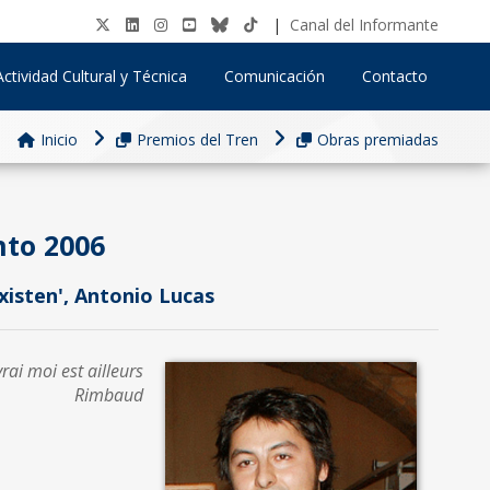
|
Canal del Informante
Actividad Cultural y Técnica
Comunicación
Contacto
Inicio
Premios del Tren
Obras premiadas
nto 2006
xisten', Antonio Lucas
vrai moi est ailleurs
Rimbaud