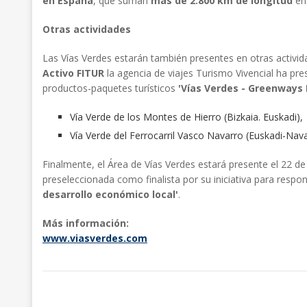
en España
, que suman
más de 2.800 km de longitud
en 
Otras actividades
Las Vías Verdes estarán también presentes en otras activid
Activo FITUR
la agencia de viajes Turismo Vivencial ha pre
productos-paquetes turísticos
'Vías Verdes - Greenways 
Vía Verde de los Montes de Hierro (Bizkaia. Euskadi),
Vía Verde del Ferrocarril Vasco Navarro (Euskadi-Nava
Finalmente, el Área de Vías Verdes estará presente el 22 d
preseleccionada como finalista por su iniciativa para respo
desarrollo económico local'
.
Más información:
www.viasverdes.com