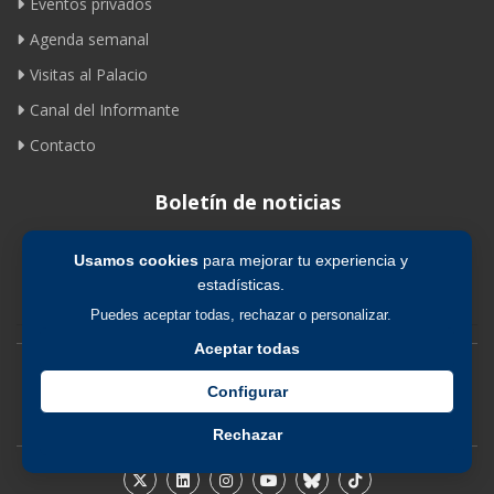
Eventos privados
Agenda semanal
Visitas al Palacio
Canal del Informante
Contacto
Boletín de noticias
Usamos cookies
para mejorar tu experiencia y
Suscribirse
estadísticas.
Puedes aceptar todas, rechazar o personalizar.
Aceptar todas
Avíso legal
|
Política de privacidad
|
Política de cookies
Configurar
Rechazar