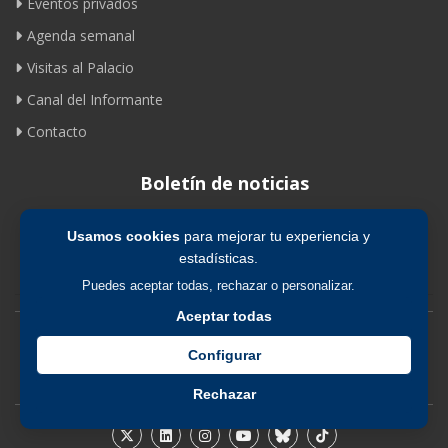
Eventos privados
Agenda semanal
Visitas al Palacio
Canal del Informante
Contacto
Boletín de noticias
Usamos cookies
para mejorar tu experiencia y
Suscribirse
estadísticas.
Puedes aceptar todas, rechazar o personalizar.
Aceptar todas
Avíso legal
|
Política de privacidad
|
Política de cookies
Configurar
Rechazar