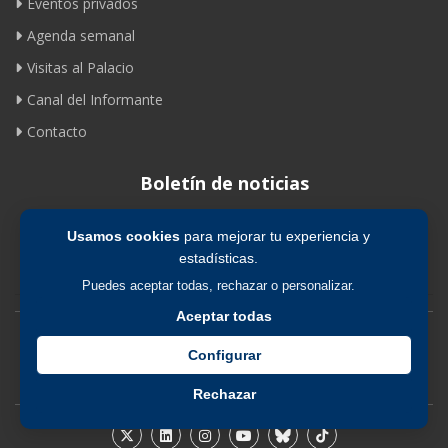
Eventos privados
Agenda semanal
Visitas al Palacio
Canal del Informante
Contacto
Boletín de noticias
Usamos cookies
para mejorar tu experiencia y
Suscribirse
estadísticas.
Puedes aceptar todas, rechazar o personalizar.
Aceptar todas
Avíso legal
|
Política de privacidad
|
Política de cookies
Configurar
Rechazar